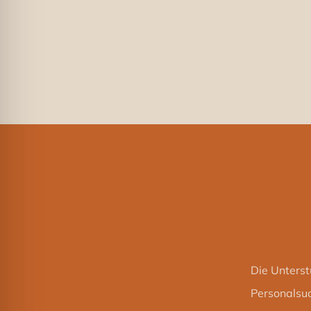
it Ihren
Die Unterstützung
tive
oder speziellen Th
Einrichtungskonze
er
Rouwen Kramer