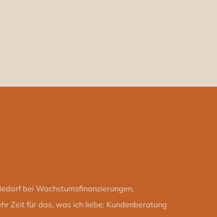
rf bei Wachstumsfinanzierungen, Personalsuche
ich liebe: Kundenberatung und natürlich
eingebracht und ist dort als CSO tätig.