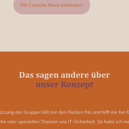
 der Gruppe hält mir den Rücken frei und hilft mir bei Beda
emen wie IT-Sicherheit. So habe ich mehr Zeit für das, was 
pte, die in Form und Funktion überzeugen.
– Hat sein Unternehmen in die Alegra Raumkonzepte AG 
Das sind
unsere Werte